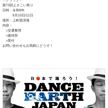
↑↑クリック↑↑
第73回よさこい祭り
日時：令和8年
8月10日/11日
場所：上町競演場
内容：
○交通整理
○接待所
○受付
お問い合わせもお気軽にどうぞ！