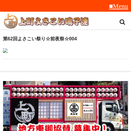
トップ
第62回よさこい祭り☆前夜祭☆004
スタッフ紹介
受賞履歴
フラフ
音楽
衣装
地方車
グッズ