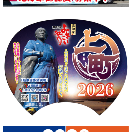
上町Tシャツ
手ぬぐい
動画
振付
その他
壁紙
お問合せ
スタッフブログ