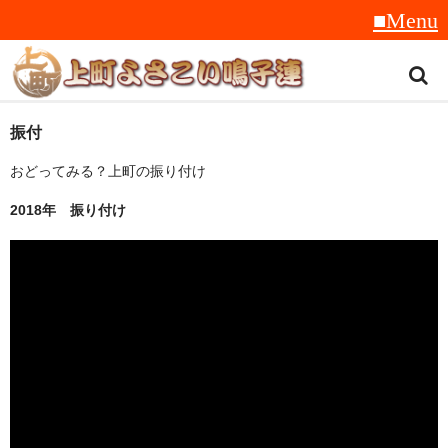
トップ
振付
おどってみる？上町の振り付け
スタッフ紹介
2018年 振り付け
受賞履歴
フラフ
音楽
衣装
地方車
グッズ