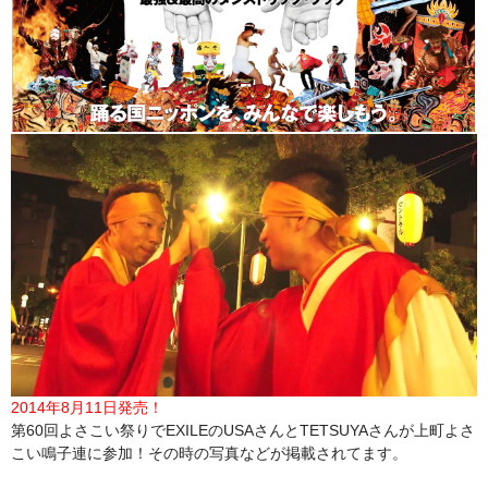
2014年8月11日発売！
第60回よさこい祭りでEXILEのUSAさんとTETSUYAさんが上町よさ
こい鳴子連に参加！その時の写真などが掲載されてます。