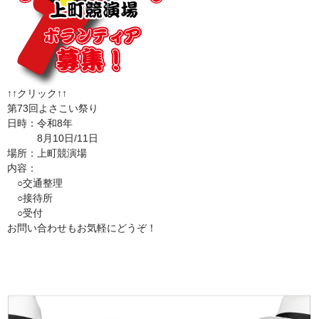
↑↑クリック↑↑
第73回よさこい祭り
日時：令和8年
8月10日/11日
場所：上町競演場
内容：
○交通整理
○接待所
○受付
お問い合わせもお気軽にどうぞ！