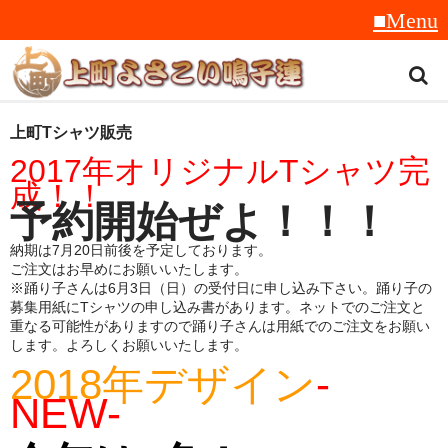
トップ
上町Tシャツ販売
2017
年オリジナルTシャツ完
スタッフ紹介
成！！
予約開始ぜよ！！！
受賞履歴
納期は7月20日前後を予定しております。
フラフ
ご注文はお早めにお願いいたします。
※踊り子さんは6月3日（日）の受付日に申し込み下さい。踊り子の
音楽
募集用紙にTシャツの申し込み書があります。ネットでのご注文と
重なる可能性がありますので踊り子さんは用紙でのご注文をお願い
衣装
します。よろしくお願いいたします。
2018年デザイン
-
地方車
NEW-
グッズ