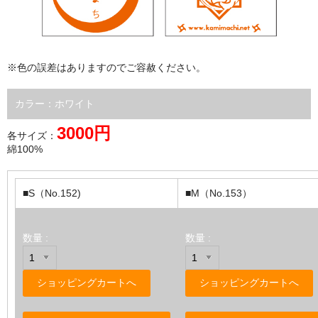
※色の誤差はありますのでご容赦ください。
カラー：ホワイト
3000円
各サイズ：
綿100%
■S（No.152)
■M（No.153）
数量 :
数量 :