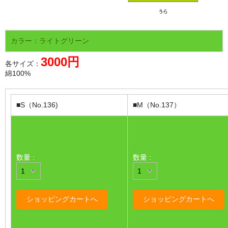
カラー：ライトグリーン
3000円
各サイズ：
綿100%
■S（No.136)
■M（No.137）
数量 :
数量 :