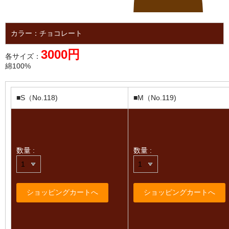
カラー：チョコレート
3000円
各サイズ：
綿100%
■S（No.118)
■M（No.119)
数量 :
数量 :