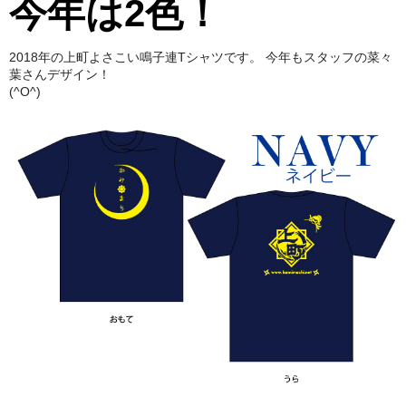
今年は2色！
上町Tシャツ
手ぬぐい
2018年の上町よさこい鳴子連Tシャツです。 今年もスタッフの菜々
葉さんデザイン！
(^O^)
動画
振付
その他
壁紙
お問合せ
スタッフブログ