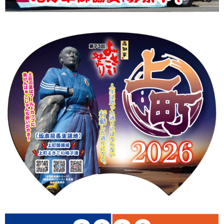
上町Tシャツ
手ぬぐい
動画
振付
その他
壁紙
お問合せ
スタッフブログ