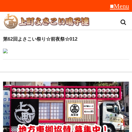
トップ
第62回よさこい祭り☆前夜祭☆012
スタッフ紹介
受賞履歴
フラフ
音楽
衣装
地方車
グッズ