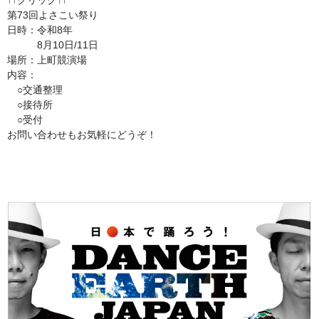
↑↑クリック↑↑
第73回よさこい祭り
日時：令和8年
8月10日/11日
場所：上町競演場
内容：
○交通整理
○接待所
○受付
お問い合わせもお気軽にどうぞ！