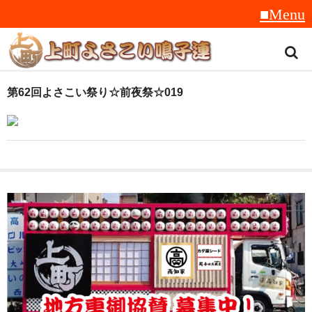
トップ
第62回よさこい祭り☆前夜祭☆019
スタッフ紹介
受賞履歴
フラフ
音楽
衣装
地方車
グッズ