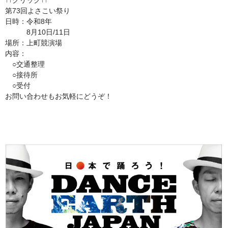
↑↑クリック↑↑
第73回よさこい祭り
日時：令和8年
8月10日/11日
場所：上町競演場
内容：
○交通整理
○接待所
○受付
お問い合わせもお気軽にどうぞ！