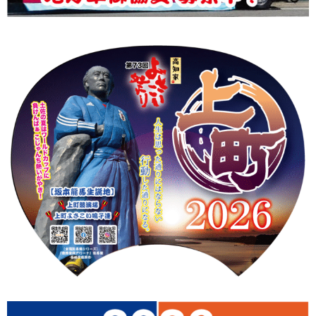
上町Tシャツ
手ぬぐい
動画
振付
その他
壁紙
お問合せ
スタッフブログ