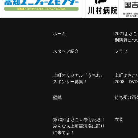
ホーム
2021よさ
別演舞につ
スタッフ紹介
フラフ
上町オリジナル『うちわ』
上町よさ
スポンサー募集！
2008 DVD
壁紙
待ち受け画
第70回よさこい祭り記念！
衣装
みんなぁ上町競演場に踊り
に来てよ！