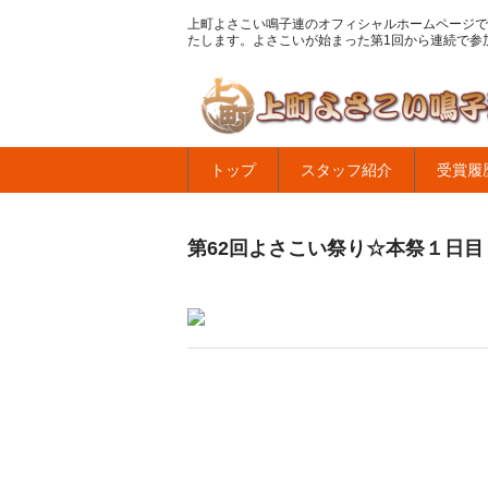
上町よさこい鳴子連のオフィシャルホームページで
たします。よさこいが始まった第1回から連続で参
トップ
スタッフ紹介
受賞履
第62回よさこい祭り☆本祭１日目