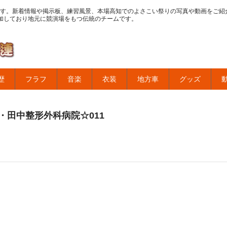
す。新着情報や掲示板、練習風景、本場高知でのよさこい祭りの写真や動画をご紹
加しており地元に競演場をもつ伝統のチームです。
歴
フラフ
音楽
衣装
地方車
グッズ
・田中整形外科病院☆011