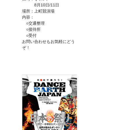
8月10日/11日
場所：上町競演場
内容：
○交通整理
○接待所
○受付
お問い合わせもお気軽にどう
ぞ！