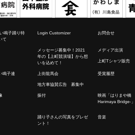
こい鳴子踊り特
Login Customizer
お問合せ
いて
メッセージ募集中！2021
メディア出演
年の【上町競演場】から想
上町Tシャツ販売
いを込めて！
こい鳴子連
上街龍馬会
受賞履歴
地方車協賛広告 募集中
像
振付
映画「はりまや橋 -
Harimaya Bridge-
踊り子さんの写真をプレゼ
音楽
ント！