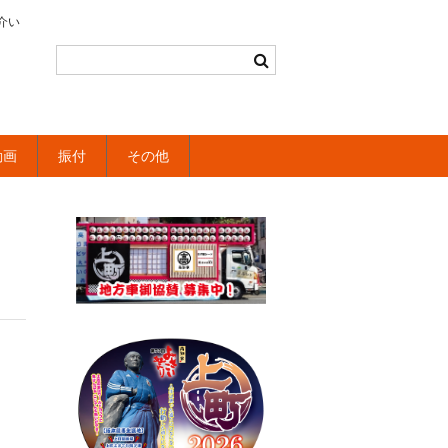
介い
動画
振付
その他