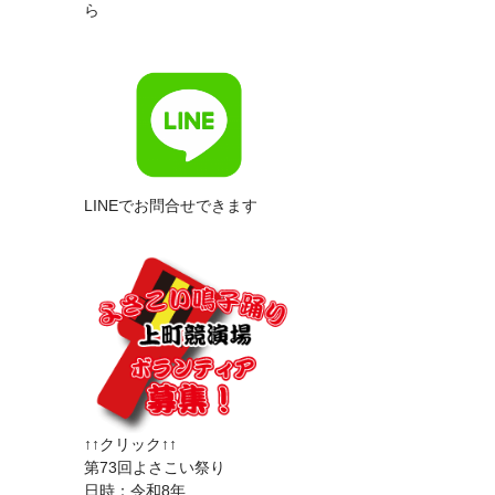
ら
LINEでお問合せできます
↑↑クリック↑↑
第73回よさこい祭り
日時：令和8年