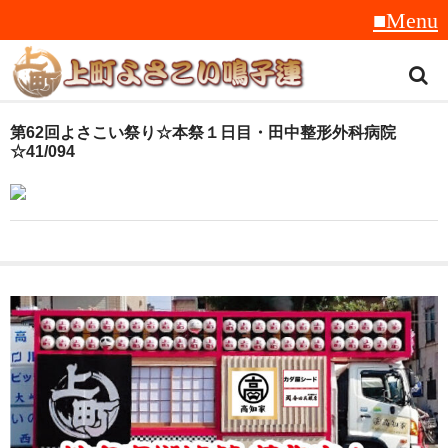
トップ
第62回よさこい祭り☆本祭１日目・田中整形外科病院
☆41/094
スタッフ紹介
受賞履歴
フラフ
音楽
衣装
地方車
グッズ