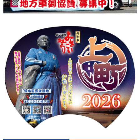
上町Tシャツ
手ぬぐい
動画
振付
その他
壁紙
お問合せ
スタッフブログ