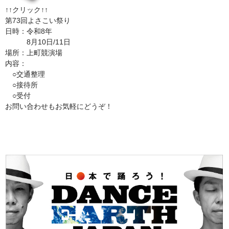
↑↑クリック↑↑
第73回よさこい祭り
日時：令和8年
8月10日/11日
場所：上町競演場
内容：
○交通整理
○接待所
○受付
お問い合わせもお気軽にどうぞ！