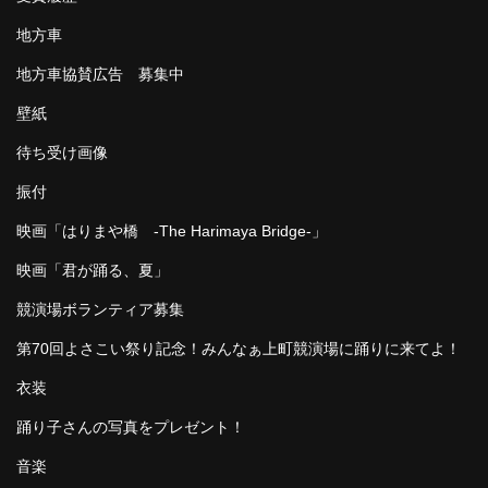
地方車
地方車協賛広告 募集中
壁紙
待ち受け画像
振付
映画「はりまや橋 -The Harimaya Bridge-」
映画「君が踊る、夏」
競演場ボランティア募集
第70回よさこい祭り記念！みんなぁ上町競演場に踊りに来てよ！
衣装
踊り子さんの写真をプレゼント！
音楽