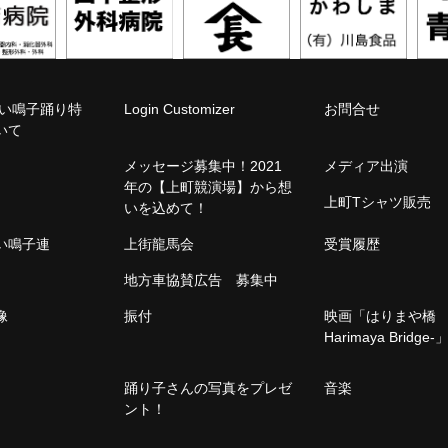
こい鳴子踊り特
Login Customizer
お問合せ
いて
メッセージ募集中！2021
メディア出演
年の【上町競演場】から想
上町Tシャツ販売
いを込めて！
こい鳴子連
上街龍馬会
受賞履歴
地方車協賛広告 募集中
像
振付
映画「はりまや橋 -
Harimaya Bridge-
踊り子さんの写真をプレゼ
音楽
ント！