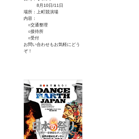
8月10日/11日
場所：上町競演場
内容：
○交通整理
○接待所
○受付
お問い合わせもお気軽にどう
ぞ！