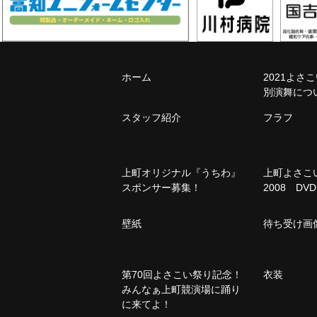
ホーム
2021よさ
別演舞につ
スタッフ紹介
フラフ
上町オリジナル『うちわ』
上町よさ
スポンサー募集！
2008 DVD
壁紙
待ち受け画
第70回よさこい祭り記念！
衣装
みんなぁ上町競演場に踊り
に来てよ！