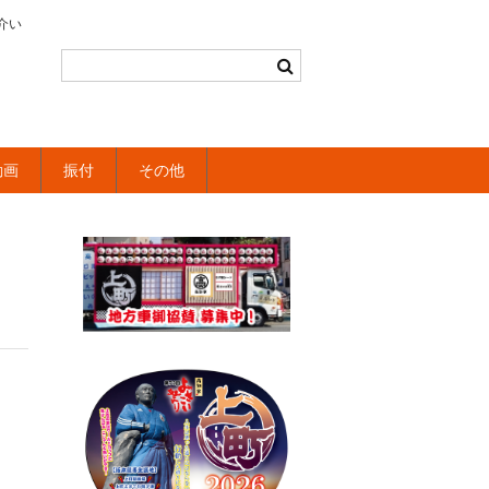
介い
動画
振付
その他