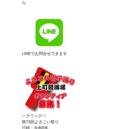
ら
LINEでお問合せできます
↑↑クリック↑↑
第73回よさこい祭り
日時：令和8年