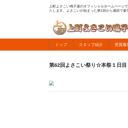
上町よさこい鳴子連のオフィシャルホームページで
たします。よさこいが始まった第1回から連続で参
トップ
スタッフ紹介
受賞履
第62回よさこい祭り☆本祭１日目・