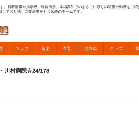
す。新着情報や掲示板、練習風景、本場高知でのよさこい祭りの写真や動画をご紹
加しており地元に競演場をもつ伝統のチームです。
歴
フラフ
音楽
衣装
地方車
グッズ
川村病院☆24/178