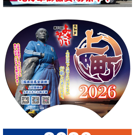
上町Tシャツ
手ぬぐい
動画
振付
その他
壁紙
お問合せ
スタッフブログ