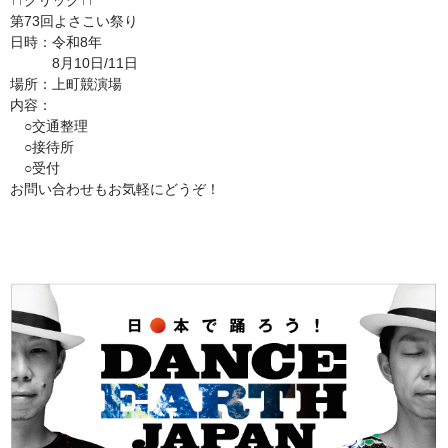
↑↑クリック↑↑
第73回よさこい祭り
日時：令和8年
8月10日/11日
場所：上町競演場
内容：
○交通整理
○接待所
○受付
お問い合わせもお気軽にどうぞ！