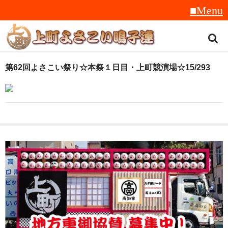
トップ
第62回よさこい祭り☆本祭１日目・上町競演場☆15/293
スタッフ紹介
受賞履歴
フラフ
音楽
衣装
地方車
グッズ