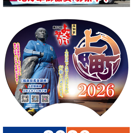
上町Tシャツ
手ぬぐい
動画
振付
その他
壁紙
お問合せ
スタッフブログ