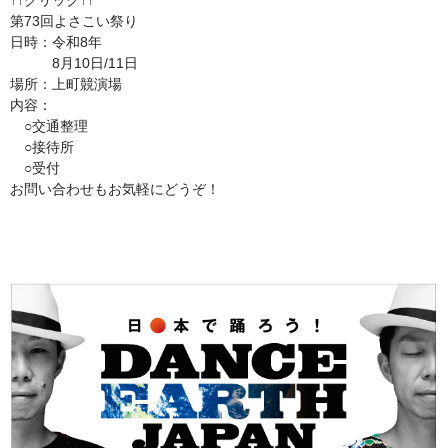
↑↑クリック↑↑
第73回よさこい祭り
日時：令和8年
8月10日/11日
場所：上町競演場
内容：
○交通整理
○接待所
○受付
お問い合わせもお気軽にどうぞ！