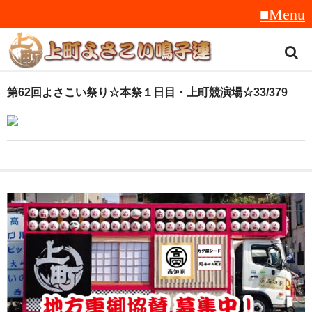
トップ
第62回よさこい祭り☆本祭１日目・上町競演場☆33/379
スタッフ紹介
受賞履歴
フラフ
音楽
衣装
地方車
グッズ