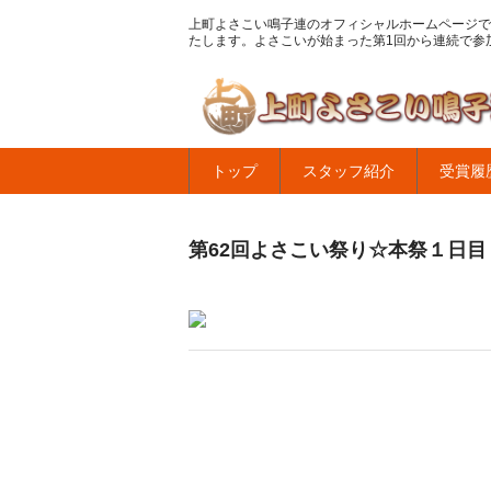
上町よさこい鳴子連のオフィシャルホームページで
たします。よさこいが始まった第1回から連続で参
トップ
スタッフ紹介
受賞履
第62回よさこい祭り☆本祭１日目・