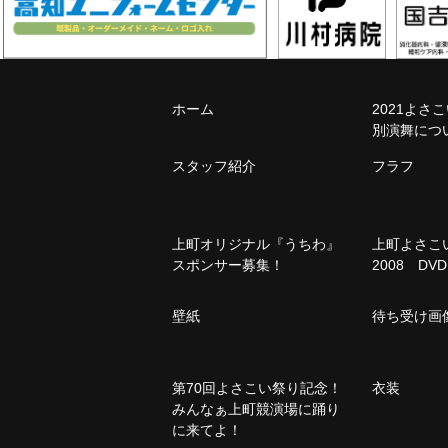
ホーム
2021よさ
別演舞につ
スタッフ紹介
フラフ
上町オリジナル『うちわ』
上町よさ
スポンサー募集！
2008 DVD
壁紙
待ち受け画
第70回よさこい祭り記念！
衣装
みんなぁ上町競演場に踊り
に来てよ！