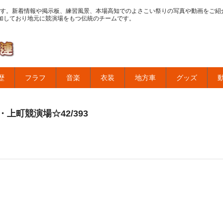
す。新着情報や掲示板、練習風景、本場高知でのよさこい祭りの写真や動画をご紹
加しており地元に競演場をもつ伝統のチームです。
歴
フラフ
音楽
衣装
地方車
グッズ
上町競演場☆42/393