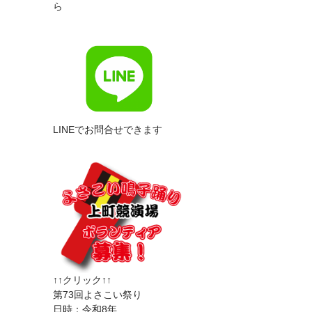
ら
LINEでお問合せできます
↑↑クリック↑↑
第73回よさこい祭り
日時：令和8年