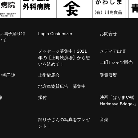
こい鳴子踊り特
Login Customizer
お問合せ
いて
メッセージ募集中！2021
メディア出演
年の【上町競演場】から想
上町Tシャツ販売
いを込めて！
こい鳴子連
上街龍馬会
受賞履歴
地方車協賛広告 募集中
像
振付
映画「はりまや橋 -
Harimaya Bridge-
踊り子さんの写真をプレゼ
音楽
ント！