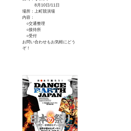
8月10日/11日
場所：上町競演場
内容：
○交通整理
○接待所
○受付
お問い合わせもお気軽にどう
ぞ！