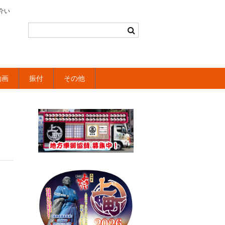
介い
動画
振付
その他