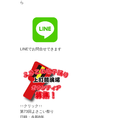
ら
LINEでお問合せできます
↑↑クリック↑↑
第73回よさこい祭り
日時：令和8年