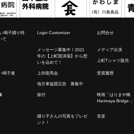
こい鳴子踊り特
Login Customizer
お問合せ
いて
メッセージ募集中！2021
メディア出演
年の【上町競演場】から想
上町Tシャツ販売
いを込めて！
こい鳴子連
上街龍馬会
受賞履歴
地方車協賛広告 募集中
像
振付
映画「はりまや橋 -
Harimaya Bridge-
踊り子さんの写真をプレゼ
音楽
ント！