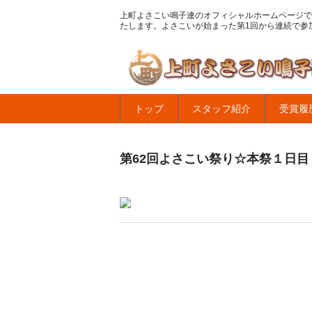
上町よさこい鳴子連のオフィシャルホームページで
たします。よさこいが始まった第1回から連続で参
トップ
スタッフ紹介
受賞履
第62回よさこい祭り☆本祭１日目・