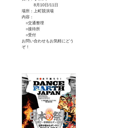
8月10日/11日
場所：上町競演場
内容：
○交通整理
○接待所
○受付
お問い合わせもお気軽にどう
ぞ！