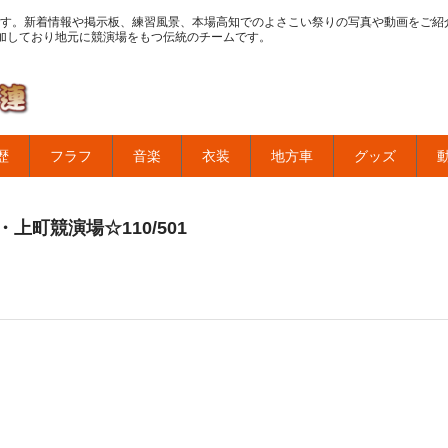
す。新着情報や掲示板、練習風景、本場高知でのよさこい祭りの写真や動画をご紹
加しており地元に競演場をもつ伝統のチームです。
歴
フラフ
音楽
衣装
地方車
グッズ
上町競演場☆110/501