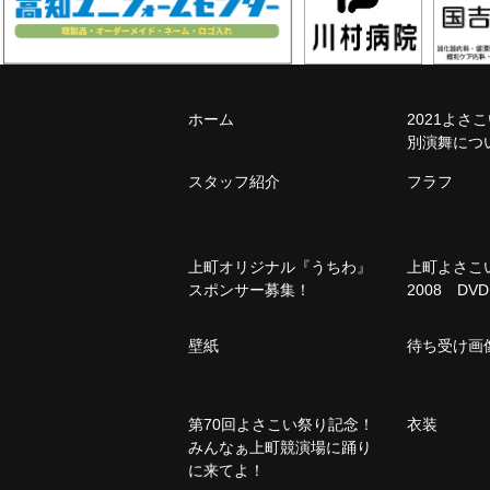
ホーム
2021よさ
別演舞につ
スタッフ紹介
フラフ
上町オリジナル『うちわ』
上町よさ
スポンサー募集！
2008 DVD
壁紙
待ち受け画
第70回よさこい祭り記念！
衣装
みんなぁ上町競演場に踊り
に来てよ！