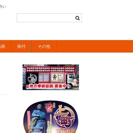
介い
動画
振付
その他