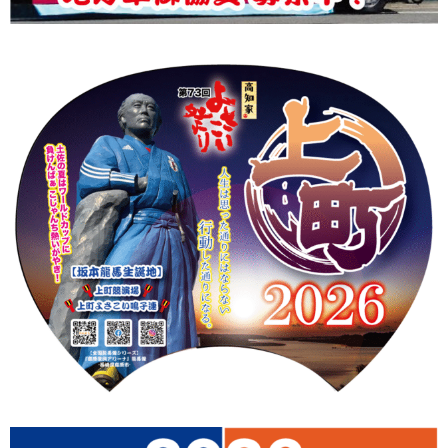
上町Tシャツ
手ぬぐい
動画
振付
その他
壁紙
お問合せ
スタッフブログ