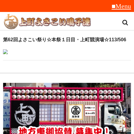
トップ
第62回よさこい祭り☆本祭１日目・上町競演場☆113/506
スタッフ紹介
受賞履歴
フラフ
音楽
衣装
地方車
グッズ