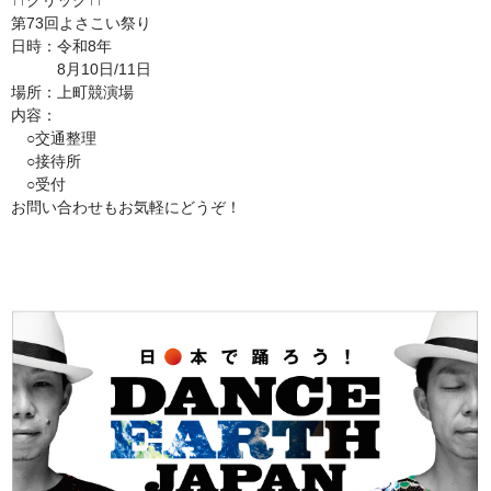
↑↑クリック↑↑
第73回よさこい祭り
日時：令和8年
8月10日/11日
場所：上町競演場
内容：
○交通整理
○接待所
○受付
お問い合わせもお気軽にどうぞ！