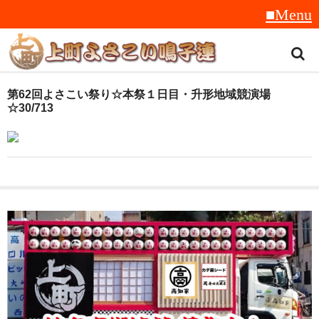
トップ
第62回よさこい祭り☆本祭１日目・升形地域競演場
☆30/713
スタッフ紹介
受賞履歴
フラフ
音楽
衣装
地方車
グッズ