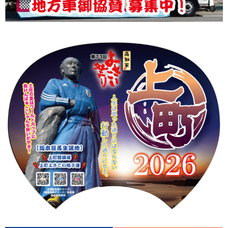
上町Tシャツ
手ぬぐい
動画
振付
その他
壁紙
お問合せ
スタッフブログ