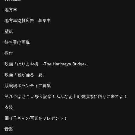
地方車
地方車協賛広告 募集中
壁紙
待ち受け画像
振付
映画「はりまや橋 -The Harimaya Bridge-」
映画「君が踊る、夏」
競演場ボランティア募集
第70回よさこい祭り記念！みんなぁ上町競演場に踊りに来てよ！
衣装
踊り子さんの写真をプレゼント！
音楽