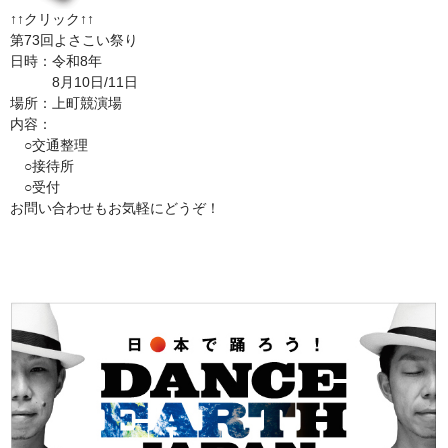
↑↑クリック↑↑
第73回よさこい祭り
日時：令和8年
8月10日/11日
場所：上町競演場
内容：
○交通整理
○接待所
○受付
お問い合わせもお気軽にどうぞ！