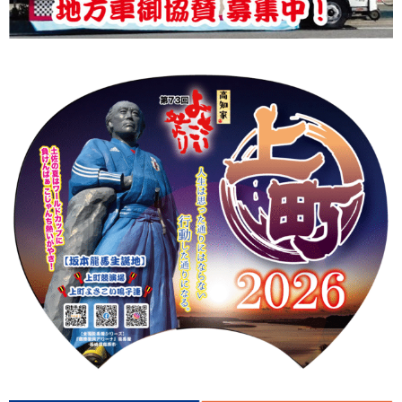
上町Tシャツ
手ぬぐい
動画
振付
その他
壁紙
お問合せ
スタッフブログ