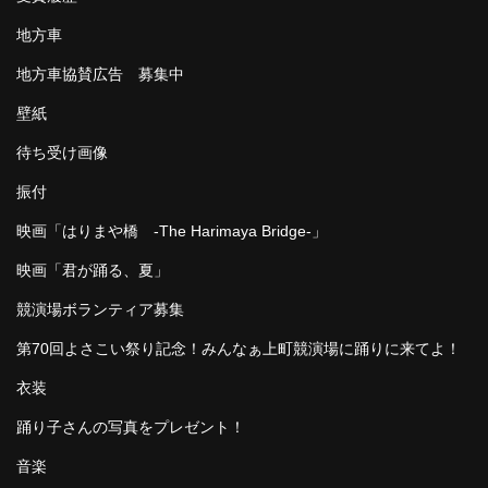
地方車
地方車協賛広告 募集中
壁紙
待ち受け画像
振付
映画「はりまや橋 -The Harimaya Bridge-」
映画「君が踊る、夏」
競演場ボランティア募集
第70回よさこい祭り記念！みんなぁ上町競演場に踊りに来てよ！
衣装
踊り子さんの写真をプレゼント！
音楽