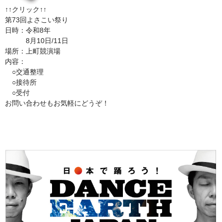
↑↑クリック↑↑
第73回よさこい祭り
日時：令和8年
8月10日/11日
場所：上町競演場
内容：
○交通整理
○接待所
○受付
お問い合わせもお気軽にどうぞ！