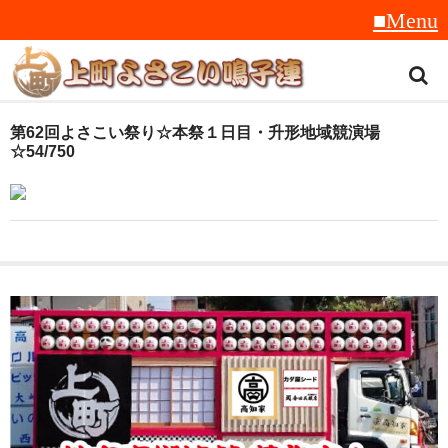
トップ
第62回よさこい祭り☆本祭１日目・升形地域競演場
☆54/750
スタッフ紹介
受賞履歴
フラフ
音楽
衣装
地方車
グッズ