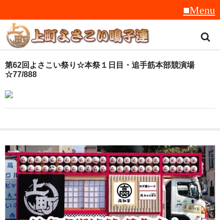
トップ
第62回よさこい祭り☆本祭１日目・追手筋本部競演場
☆77/888
スタッフ紹介
受賞履歴
フラフ
音楽
衣装
地方車
グッズ