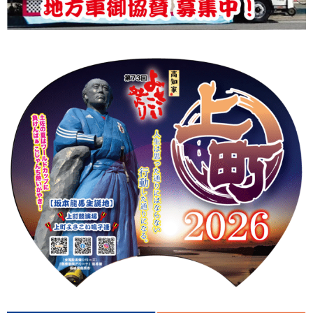
上町Tシャツ
手ぬぐい
動画
振付
その他
壁紙
お問合せ
スタッフブログ