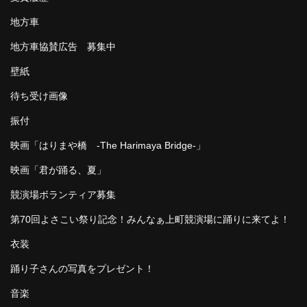
地方車
地方車協賛広告 募集中
壁紙
待ち受け画像
振付
映画「はりまや橋 -The Harimaya Bridge-」
映画「君が踊る、夏」
競演場ボランティア募集
第70回よさこい祭り記念！みんなぁ上町競演場に踊りに来てよ！
衣装
踊り子さんの写真をプレゼント！
音楽