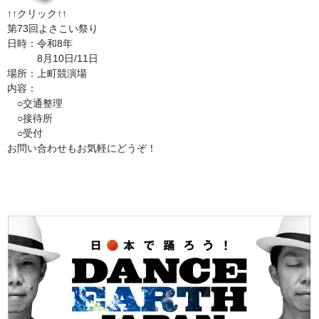
↑↑クリック↑↑
第73回よさこい祭り
日時：令和8年
8月10日/11日
場所：上町競演場
内容：
○交通整理
○接待所
○受付
お問い合わせもお気軽にどうぞ！