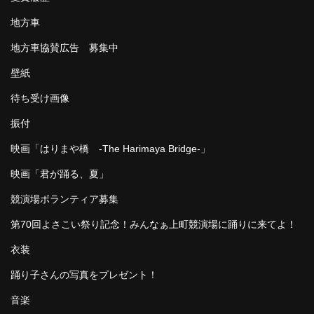
地方車
地方車協賛広告 募集中
壁紙
待ち受け画像
振付
映画「はりまや橋 -The Harimaya Bridge-」
映画「君が踊る、夏」
競演場ボランティア募集
第70回よさこい祭り記念！みんなぁ上町競演場に踊りに来てよ！
衣装
踊り子さんの写真をプレゼント！
音楽