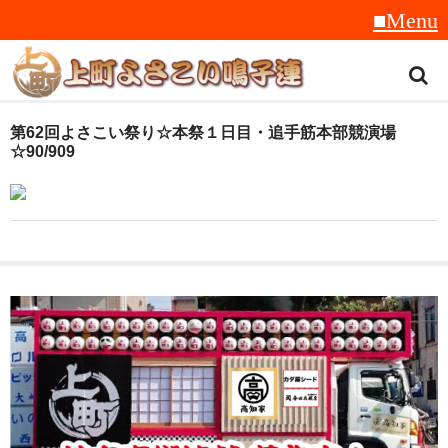
トップ
第62回よさこい祭り☆本祭１日目・追手筋本部競演場
☆90/909
スタッフ紹介
受賞履歴
フラフ
音楽
衣装
地方車
グッズ