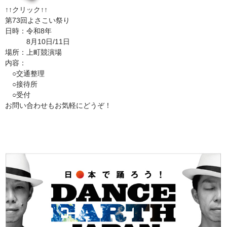
↑↑クリック↑↑
第73回よさこい祭り
日時：令和8年
8月10日/11日
場所：上町競演場
内容：
○交通整理
○接待所
○受付
お問い合わせもお気軽にどうぞ！