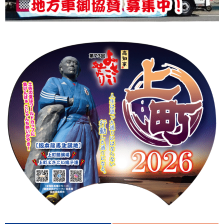
上町Tシャツ
手ぬぐい
動画
振付
その他
壁紙
お問合せ
スタッフブログ