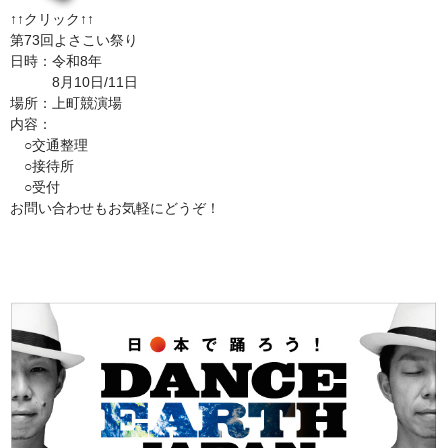
↑↑クリック↑↑
第73回よさこい祭り
日時：令和8年
8月10日/11日
場所：上町競演場
内容：
○交通整理
○接待所
○受付
お問い合わせもお気軽にどうぞ！