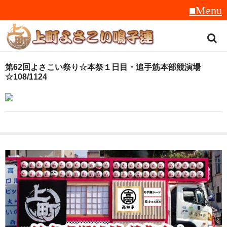
トップ
第62回よさこい祭り☆本祭１日目・追手筋本部競演場
☆108/1124
スタッフ紹介
受賞履歴
フラフ
音楽
衣装
地方車
グッズ