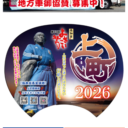
上町Tシャツ
手ぬぐい
動画
振付
その他
壁紙
お問合せ
スタッフブログ