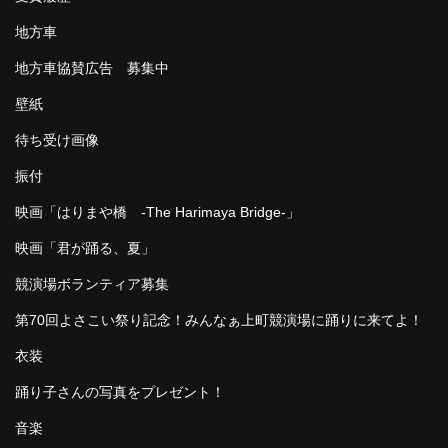
地方車
地方車協賛広告 募集中
壁紙
待ち受け画像
振付
映画「はりまや橋 -The Harimaya Bridge-」
映画「君が踊る、夏」
競演場ボランティア募集
第70回よさこい祭り記念！みんなぁ上町競演場に踊りに来てよ！
衣装
踊り子さんの写真をプレゼント！
音楽