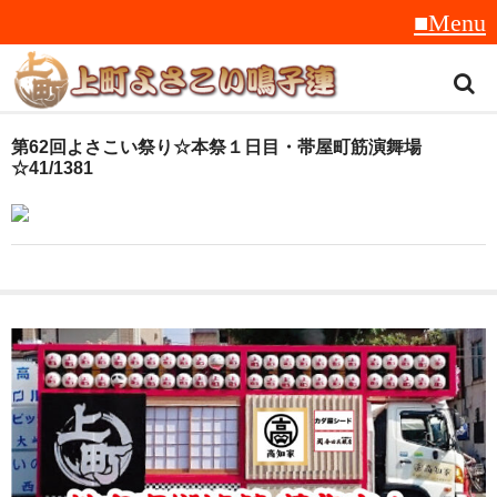
トップ
第62回よさこい祭り☆本祭１日目・帯屋町筋演舞場
☆41/1381
スタッフ紹介
受賞履歴
フラフ
音楽
衣装
地方車
グッズ