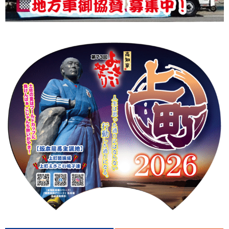
上町Tシャツ
手ぬぐい
動画
振付
その他
壁紙
お問合せ
スタッフブログ