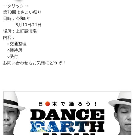
↑↑クリック↑↑
第73回よさこい祭り
日時：令和8年
8月10日/11日
場所：上町競演場
内容：
○交通整理
○接待所
○受付
お問い合わせもお気軽にどうぞ！