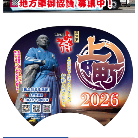
上町Tシャツ
手ぬぐい
動画
振付
その他
壁紙
お問合せ
スタッフブログ