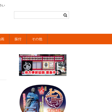
介い
動画
振付
その他