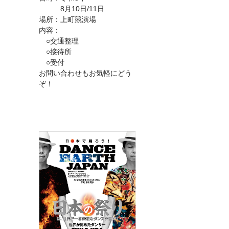
8月10日/11日
場所：上町競演場
内容：
○交通整理
○接待所
○受付
お問い合わせもお気軽にどう
ぞ！