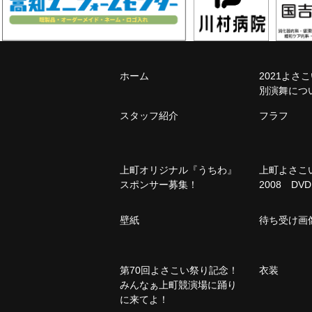
ホーム
2021よさ
別演舞につ
スタッフ紹介
フラフ
上町オリジナル『うちわ』
上町よさ
スポンサー募集！
2008 DVD
壁紙
待ち受け画
第70回よさこい祭り記念！
衣装
みんなぁ上町競演場に踊り
に来てよ！