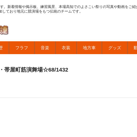
す。新着情報や掲示板、練習風景、本場高知でのよさこい祭りの写真や動画をご紹
加しており地元に競演場をもつ伝統のチームです。
歴
フラフ
音楽
衣装
地方車
グッズ
帯屋町筋演舞場☆68/1432