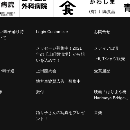
こい鳴子踊り特
Login Customizer
お問合せ
いて
メッセージ募集中！2021
メディア出演
年の【上町競演場】から想
上町Tシャツ販売
いを込めて！
こい鳴子連
上街龍馬会
受賞履歴
地方車協賛広告 募集中
像
振付
映画「はりまや橋 -
Harimaya Bridge-
踊り子さんの写真をプレゼ
音楽
ント！