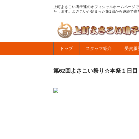
上町よさこい鳴子連のオフィシャルホームページで
たします。よさこいが始まった第1回から連続で参
トップ
スタッフ紹介
受賞履
第62回よさこい祭り☆本祭１日目・