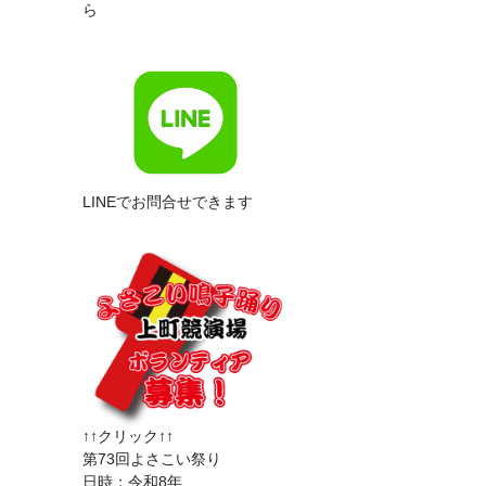
ら
LINEでお問合せできます
↑↑クリック↑↑
第73回よさこい祭り
日時：令和8年