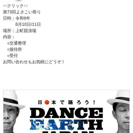
↑↑クリック↑↑
第73回よさこい祭り
日時：令和8年
8月10日/11日
場所：上町競演場
内容：
○交通整理
○接待所
○受付
お問い合わせもお気軽にどうぞ！