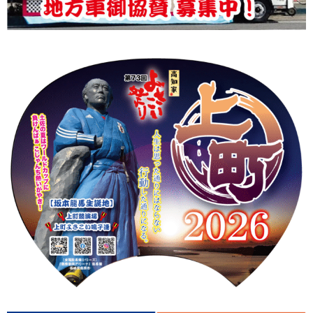
上町Tシャツ
手ぬぐい
動画
振付
その他
壁紙
お問合せ
スタッフブログ