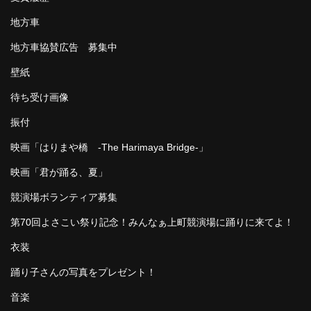
地方車
地方車協賛広告 募集中
壁紙
待ち受け画像
振付
映画「はりまや橋 -The Harimaya Bridge-」
映画「君が踊る、夏」
競演場ボランティア募集
第70回よさこい祭り記念！みんなぁ上町競演場に踊りに来てよ！
衣装
踊り子さんの写真をプレゼント！
音楽