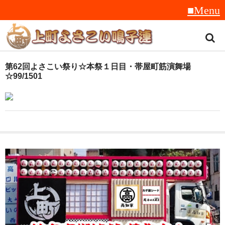
トップ
第62回よさこい祭り☆本祭１日目・帯屋町筋演舞場
☆99/1501
スタッフ紹介
受賞履歴
フラフ
音楽
衣装
地方車
グッズ