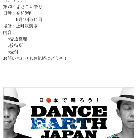
↑↑クリック↑↑
第73回よさこい祭り
日時：令和8年
8月10日/11日
場所：上町競演場
内容：
○交通整理
○接待所
○受付
お問い合わせもお気軽にどうぞ！