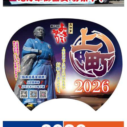
上町Tシャツ
手ぬぐい
動画
振付
その他
壁紙
お問合せ
スタッフブログ