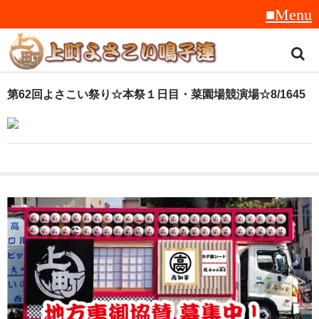
トップ
第62回よさこい祭り☆本祭１日目・菜園場競演場☆8/1645
スタッフ紹介
受賞履歴
フラフ
音楽
衣装
地方車
グッズ