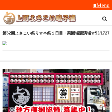
トップ
第62回よさこい祭り☆本祭１日目・菜園場競演場☆53/1727
スタッフ紹介
受賞履歴
フラフ
音楽
衣装
地方車
グッズ