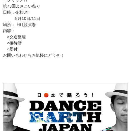
↑↑クリック↑↑
第73回よさこい祭り
日時：令和8年
8月10日/11日
場所：上町競演場
内容：
○交通整理
○接待所
○受付
お問い合わせもお気軽にどうぞ！