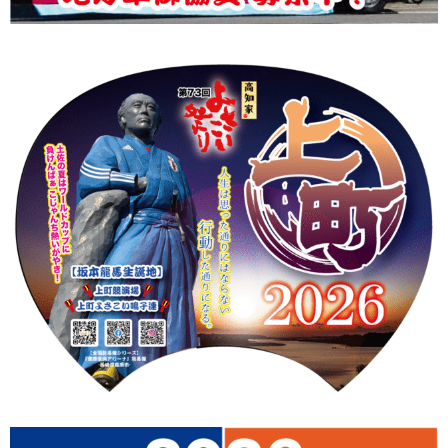
上町Tシャツ
手ぬぐい
動画
振付
その他
壁紙
お問合せ
スタッフブログ