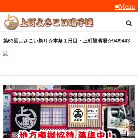
トップ
第63回よさこい祭り☆本祭１日目・上町競演場☆94/9443
スタッフ紹介
受賞履歴
フラフ
音楽
衣装
地方車
グッズ