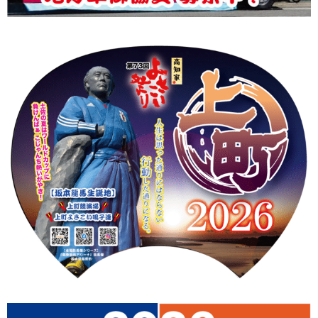
上町Tシャツ
手ぬぐい
動画
振付
その他
壁紙
お問合せ
スタッフブログ