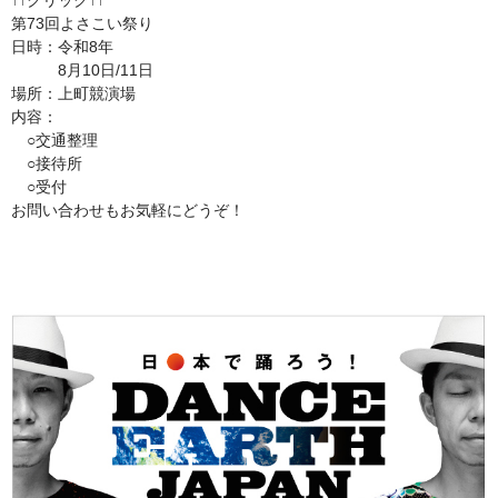
↑↑クリック↑↑
第73回よさこい祭り
日時：令和8年
8月10日/11日
場所：上町競演場
内容：
○交通整理
○接待所
○受付
お問い合わせもお気軽にどうぞ！