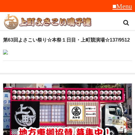
トップ
第63回よさこい祭り☆本祭１日目・上町競演場☆137/9512
スタッフ紹介
受賞履歴
フラフ
音楽
衣装
地方車
グッズ