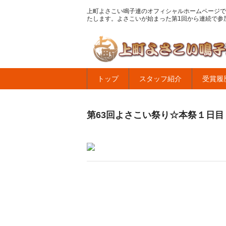
上町よさこい鳴子連のオフィシャルホームページで
たします。よさこいが始まった第1回から連続で参
トップ
スタッフ紹介
受賞履
第63回よさこい祭り☆本祭１日目・上