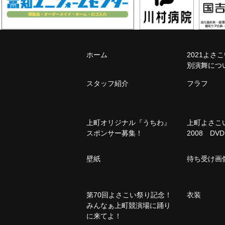
ホーム
2021よさ
別演舞につ
スタッフ紹介
フラフ
上町オリジナル『うちわ』
上町よさ
スポンサー募集！
2008 DVD
壁紙
待ち受け画
第70回よさこい祭り記念！
衣装
みんなぁ上町競演場に踊り
に来てよ！