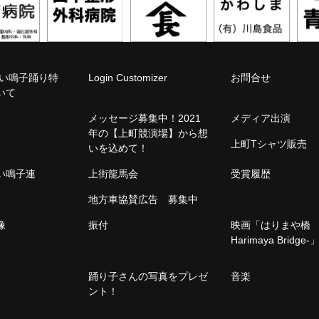
こい鳴子踊り特
Login Customizer
お問合せ
いて
メッセージ募集中！2021
メディア出演
年の【上町競演場】から想
上町Tシャツ販売
いを込めて！
こい鳴子連
上街龍馬会
受賞履歴
地方車協賛広告 募集中
像
振付
映画「はりまや橋 -
Harimaya Bridge-
踊り子さんの写真をプレゼ
音楽
ント！