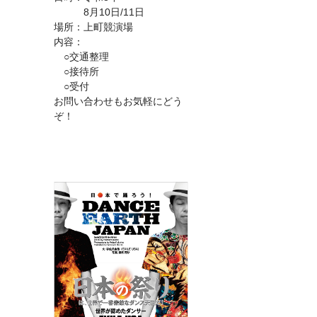
8月10日/11日
場所：上町競演場
内容：
○交通整理
○接待所
○受付
お問い合わせもお気軽にどう
ぞ！