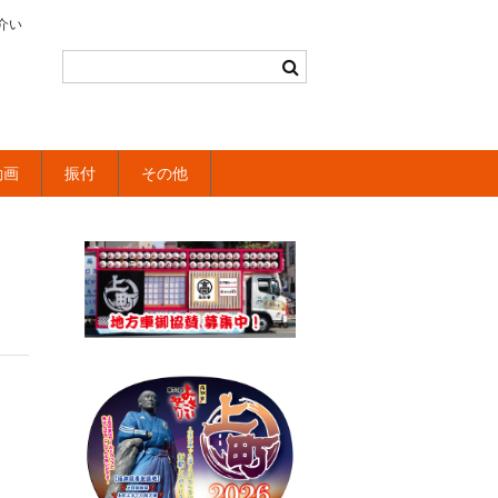
介い
動画
振付
その他