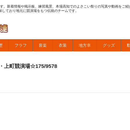
す。新着情報や掲示板、練習風景、本場高知でのよさこい祭りの写真や動画をご紹
加しており地元に競演場をもつ伝統のチームです。
歴
フラフ
音楽
衣装
地方車
グッズ
町競演場☆175/9578