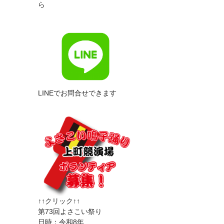
ら
LINEでお問合せできます
↑↑クリック↑↑
第73回よさこい祭り
日時：令和8年