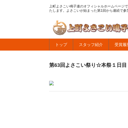
上町よさこい鳴子連のオフィシャルホームページで
たします。よさこいが始まった第1回から連続で参
トップ
スタッフ紹介
受賞履
第63回よさこい祭り☆本祭１日目・