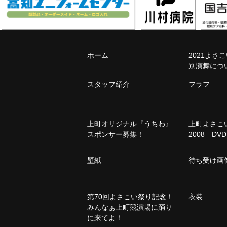
ホーム
2021よさ
別演舞につ
スタッフ紹介
フラフ
上町オリジナル『うちわ』
上町よさ
スポンサー募集！
2008 DVD
壁紙
待ち受け画
第70回よさこい祭り記念！
衣装
みんなぁ上町競演場に踊り
に来てよ！