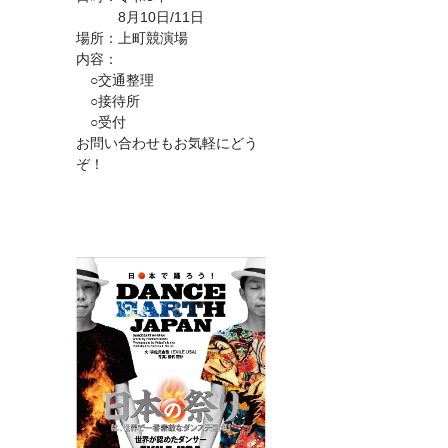
8月10日/11日
場所：上町競演場
内容：
○交通整理
○接待所
○受付
お問い合わせもお気軽にどう
ぞ！