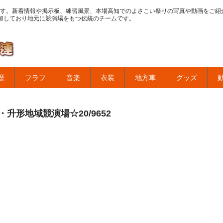
す。新着情報や掲示板、練習風景、本場高知でのよさこい祭りの写真や動画をご紹
加しており地元に競演場をもつ伝統のチームです。
歴
フラフ
音楽
衣装
地方車
グッズ
升形地域競演場☆20/9652