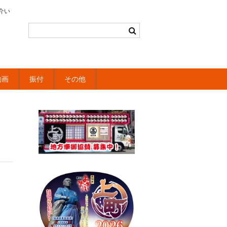
介い
動画
振付
その他