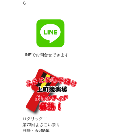
ら
LINEでお問合せできます
↑↑クリック↑↑
第73回よさこい祭り
日時：令和8年