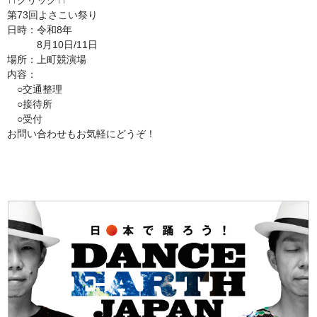
↑↑クリック↑↑
第73回よさこい祭り
日時：令和8年
8月10日/11日
場所：上町競演場
内容：
○交通整理
○接待所
○受付
お問い合わせもお気軽にどうぞ！