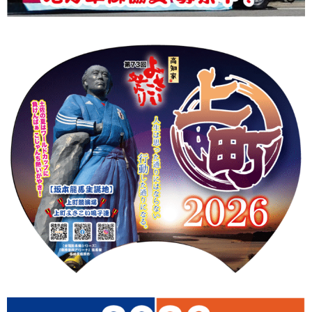
上町Tシャツ
手ぬぐい
動画
振付
その他
壁紙
お問合せ
スタッフブログ