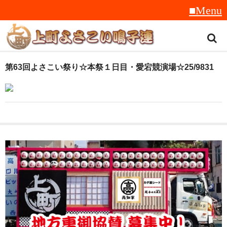
トップ
第63回よさこい祭り☆本祭１日目・愛宕競演場☆25/9831
スタッフ紹介
受賞履歴
フラフ
音楽
衣装
地方車
グッズ