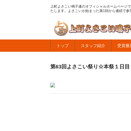
上町よさこい鳴子連のオフィシャルホームページで
たします。よさこいが始まった第1回から連続で参
トップ
スタッフ紹介
受賞履
第63回よさこい祭り☆本祭１日目・