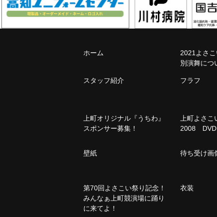
ホーム
2021よさ
別演舞につ
スタッフ紹介
フラフ
上町オリジナル『うちわ』
上町よさ
スポンサー募集！
2008 DVD
壁紙
待ち受け画
第70回よさこい祭り記念！
衣装
みんなぁ上町競演場に踊り
に来てよ！