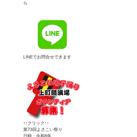
ら
LINEでお問合せできます
↑↑クリック↑↑
第73回よさこい祭り
日時：令和8年