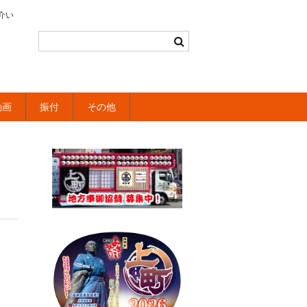
介い
動画
振付
その他