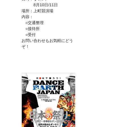
8月10日/11日
場所：上町競演場
内容：
○交通整理
○接待所
○受付
お問い合わせもお気軽にどう
ぞ！