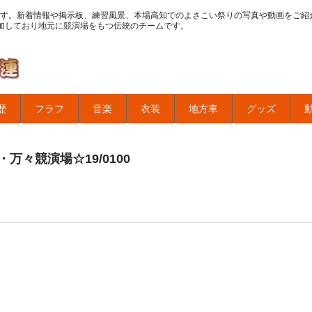
す。新着情報や掲示板、練習風景、本場高知でのよさこい祭りの写真や動画をご紹
加しており地元に競演場をもつ伝統のチームです。
歴
フラフ
音楽
衣装
地方車
グッズ
万々競演場☆19/0100