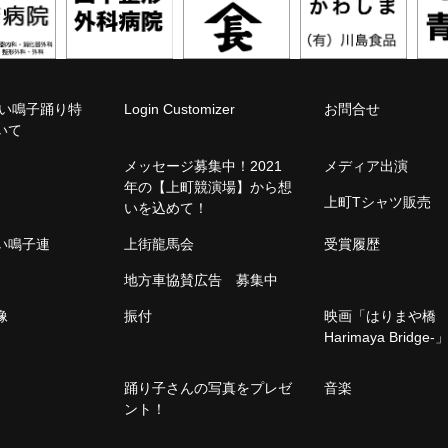
こい鳴子踊り特
Login Customizer
お問合せ
いて
メッセージ募集中！2021
メディア出演
年の【上町競演場】から想
上町Tシャツ販売
いを込めて！
こい鳴子連
上街龍馬会
受賞履歴
地方車協賛広告 募集中
像
振付
映画「はりまや橋 -
Harimaya Bridge-
踊り子さんの写真をプレゼ
音楽
ント！