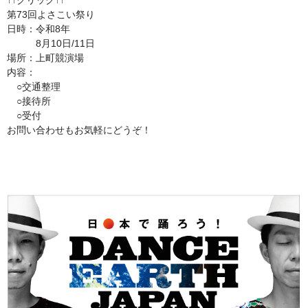
↑↑クリック↑↑
第73回よさこい祭り
日時：令和8年
8月10日/11日
場所：上町競演場
内容：
○交通整理
○接待所
○受付
お問い合わせもお気軽にどうぞ！