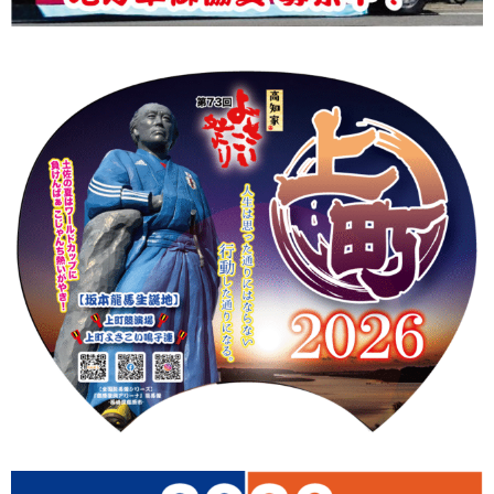
上町Tシャツ
手ぬぐい
動画
振付
その他
壁紙
お問合せ
スタッフブログ