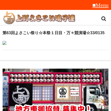
トップ
第63回よさこい祭り☆本祭１日目・万々競演場☆33/0135
スタッフ紹介
受賞履歴
フラフ
音楽
衣装
地方車
グッズ