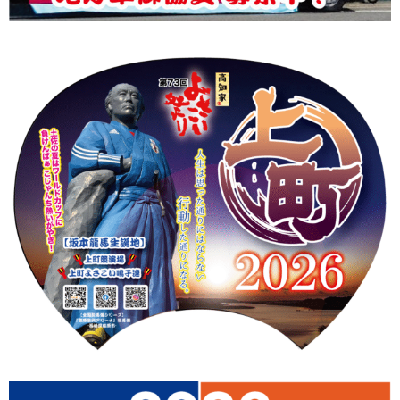
上町Tシャツ
手ぬぐい
動画
振付
その他
壁紙
お問合せ
スタッフブログ