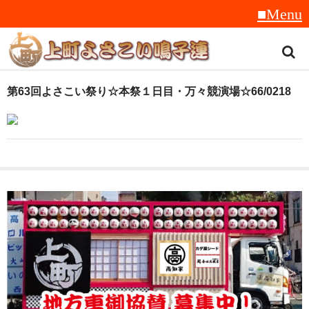
トップ
第63回よさこい祭り☆本祭１日目・万々競演場☆66/0218
スタッフ紹介
受賞履歴
フラフ
音楽
衣装
地方車
グッズ