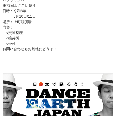
↑↑クリック↑↑
第73回よさこい祭り
日時：令和8年
8月10日/11日
場所：上町競演場
内容：
○交通整理
○接待所
○受付
お問い合わせもお気軽にどうぞ！