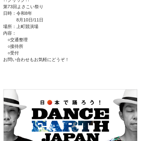
↑↑クリック↑↑
第73回よさこい祭り
日時：令和8年
8月10日/11日
場所：上町競演場
内容：
○交通整理
○接待所
○受付
お問い合わせもお気軽にどうぞ！