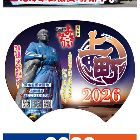
上町Tシャツ
手ぬぐい
動画
振付
その他
壁紙
お問合せ
スタッフブログ