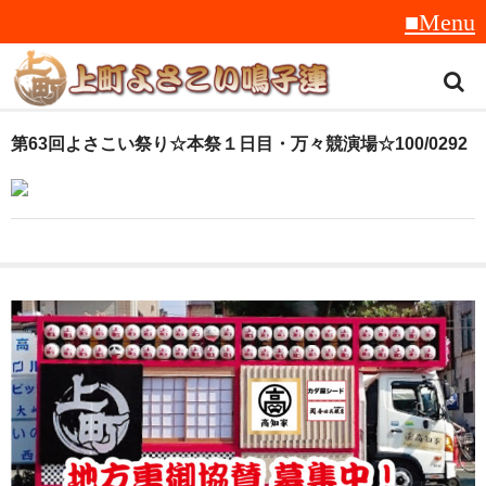
トップ
第63回よさこい祭り☆本祭１日目・万々競演場☆100/0292
スタッフ紹介
受賞履歴
フラフ
音楽
衣装
地方車
グッズ