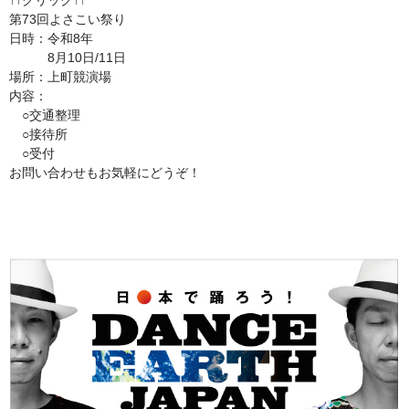
↑↑クリック↑↑
第73回よさこい祭り
日時：令和8年
8月10日/11日
場所：上町競演場
内容：
○交通整理
○接待所
○受付
お問い合わせもお気軽にどうぞ！