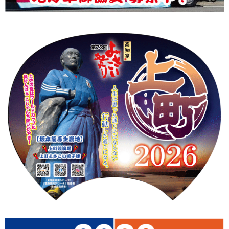
上町Tシャツ
手ぬぐい
動画
振付
その他
壁紙
お問合せ
スタッフブログ