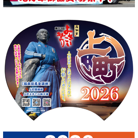
上町Tシャツ
手ぬぐい
動画
振付
その他
壁紙
お問合せ
スタッフブログ