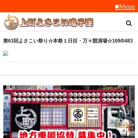
トップ
第63回よさこい祭り☆本祭１日目・万々競演場☆169/0483
スタッフ紹介
受賞履歴
フラフ
音楽
衣装
地方車
グッズ