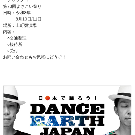
↑↑クリック↑↑
第73回よさこい祭り
日時：令和8年
8月10日/11日
場所：上町競演場
内容：
○交通整理
○接待所
○受付
お問い合わせもお気軽にどうぞ！