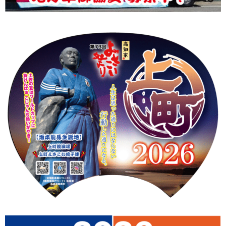
上町Tシャツ
手ぬぐい
動画
振付
その他
壁紙
お問合せ
スタッフブログ