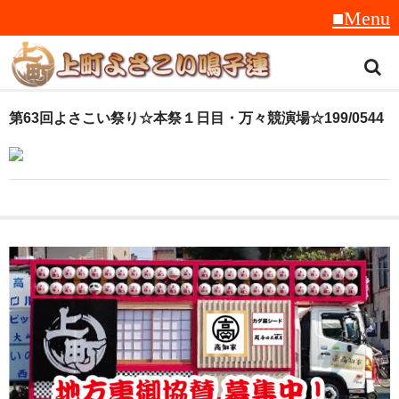
トップ
第63回よさこい祭り☆本祭１日目・万々競演場☆199/0544
スタッフ紹介
受賞履歴
フラフ
音楽
衣装
地方車
グッズ