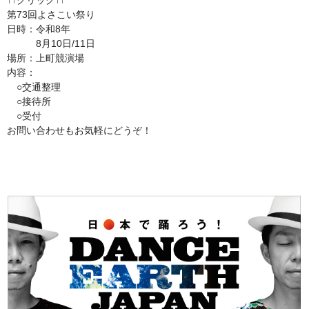
↑↑クリック↑↑
第73回よさこい祭り
日時：令和8年
8月10日/11日
場所：上町競演場
内容：
○交通整理
○接待所
○受付
お問い合わせもお気軽にどうぞ！