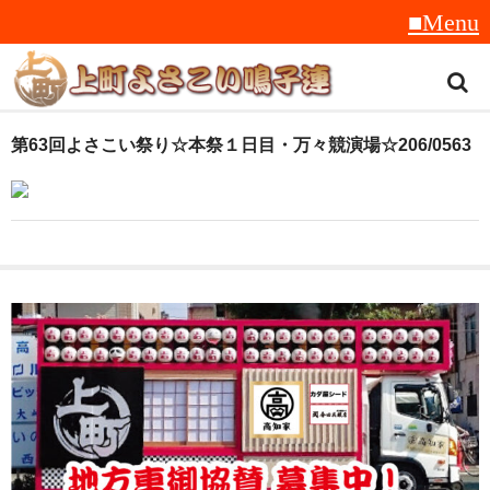
トップ
第63回よさこい祭り☆本祭１日目・万々競演場☆206/0563
スタッフ紹介
受賞履歴
フラフ
音楽
衣装
地方車
グッズ