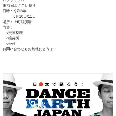
↑↑クリック↑↑
第73回よさこい祭り
日時：令和8年
8月10日/11日
場所：上町競演場
内容：
○交通整理
○接待所
○受付
お問い合わせもお気軽にどうぞ！