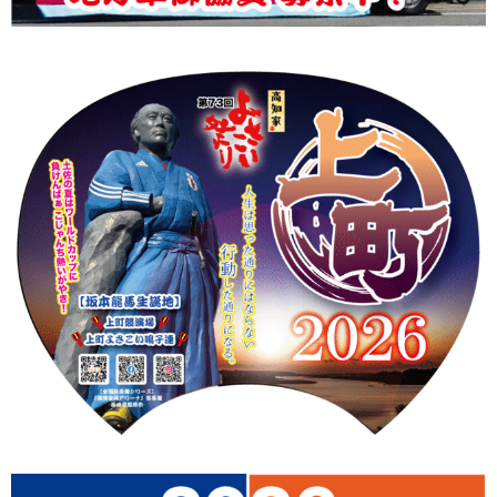
上町Tシャツ
手ぬぐい
動画
振付
その他
壁紙
お問合せ
スタッフブログ