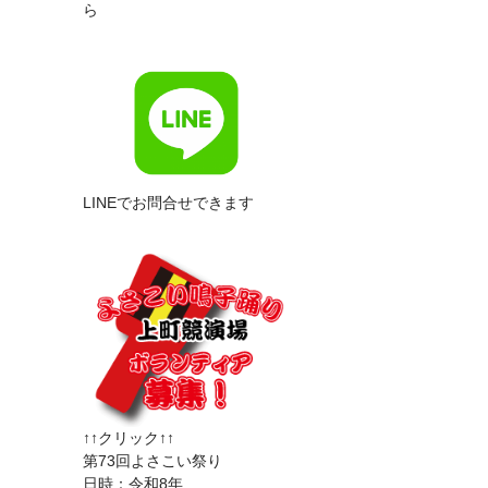
ら
LINEでお問合せできます
↑↑クリック↑↑
第73回よさこい祭り
日時：令和8年