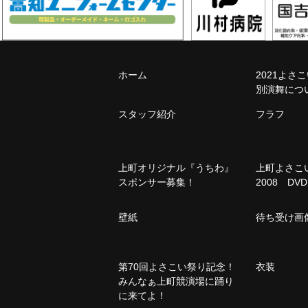
ホーム
2021よさ
別演舞につ
スタッフ紹介
フラフ
上町オリジナル『うちわ』
上町よさ
スポンサー募集！
2008 DVD
壁紙
待ち受け画
第70回よさこい祭り記念！
衣装
みんなぁ上町競演場に踊り
に来てよ！