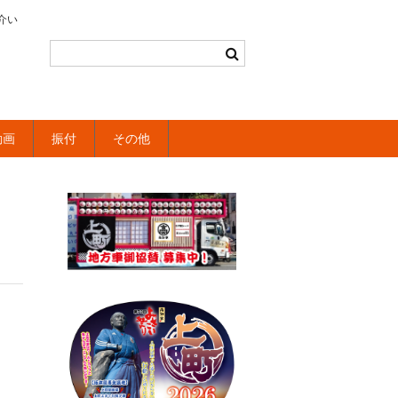
介い
動画
振付
その他