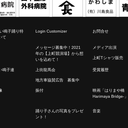
こい鳴子踊り特
Login Customizer
お問合せ
いて
メッセージ募集中！2021
メディア出演
年の【上町競演場】から想
上町Tシャツ販売
いを込めて！
こい鳴子連
上街龍馬会
受賞履歴
地方車協賛広告 募集中
像
振付
映画「はりまや橋 -
Harimaya Bridge-
踊り子さんの写真をプレゼ
音楽
ント！