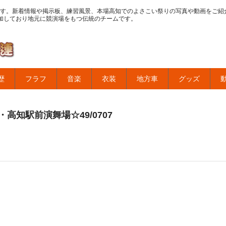
す。新着情報や掲示板、練習風景、本場高知でのよさこい祭りの写真や動画をご紹
加しており地元に競演場をもつ伝統のチームです。
歴
フラフ
音楽
衣装
地方車
グッズ
高知駅前演舞場☆49/0707