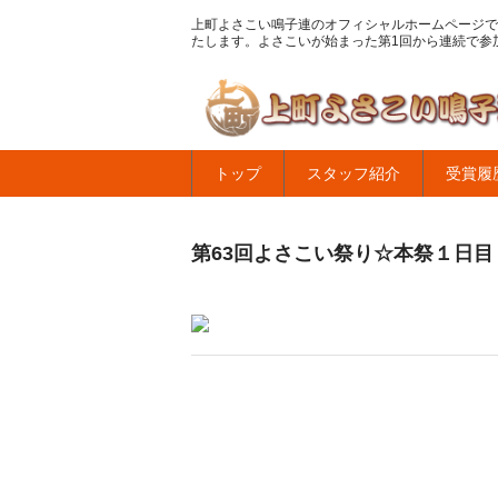
上町よさこい鳴子連のオフィシャルホームページで
たします。よさこいが始まった第1回から連続で参
トップ
スタッフ紹介
受賞履
第63回よさこい祭り☆本祭１日目・