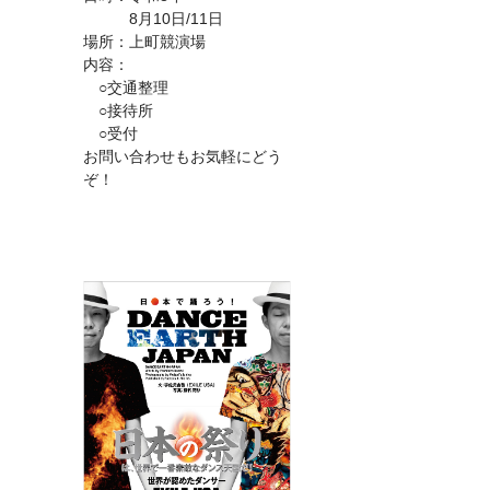
8月10日/11日
場所：上町競演場
内容：
○交通整理
○接待所
○受付
お問い合わせもお気軽にどう
ぞ！