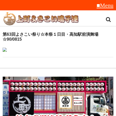
トップ
第63回よさこい祭り☆本祭１日目・高知駅前演舞場
☆90/0815
スタッフ紹介
受賞履歴
フラフ
音楽
衣装
地方車
グッズ