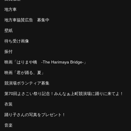
地方車
地方車協賛広告 募集中
壁紙
待ち受け画像
振付
映画「はりまや橋 -The Harimaya Bridge-」
映画「君が踊る、夏」
競演場ボランティア募集
第70回よさこい祭り記念！みんなぁ上町競演場に踊りに来てよ！
衣装
踊り子さんの写真をプレゼント！
音楽