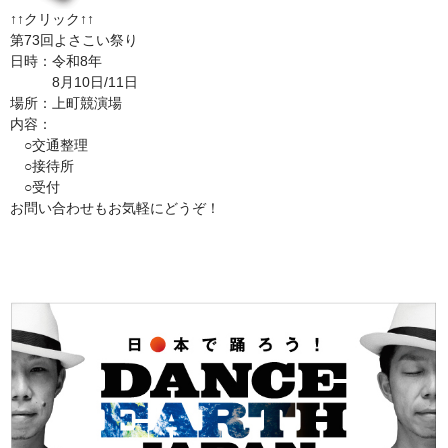
↑↑クリック↑↑
第73回よさこい祭り
日時：令和8年
8月10日/11日
場所：上町競演場
内容：
○交通整理
○接待所
○受付
お問い合わせもお気軽にどうぞ！