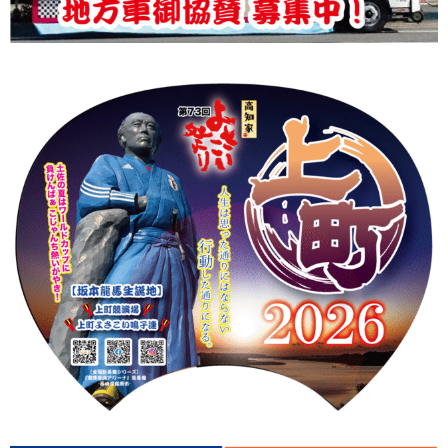
上町Tシャツ
手ぬぐい
動画
振付
その他
壁紙
お問合せ
スタッフブログ