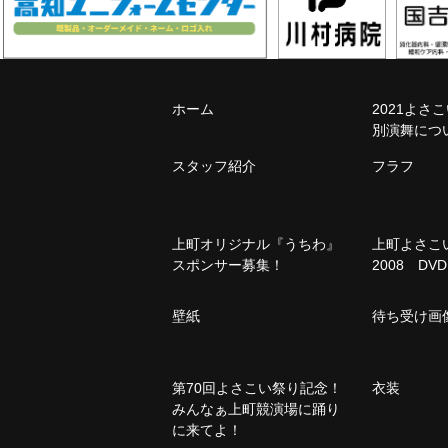
ホーム
2021よさ
別演舞につ
スタッフ紹介
フラフ
上町オリジナル『うちわ』
上町よさ
スポンサー募集！
2008 DVD
壁紙
待ち受け画
第70回よさこい祭り記念！
衣装
みんなぁ上町競演場に踊り
に来てよ！