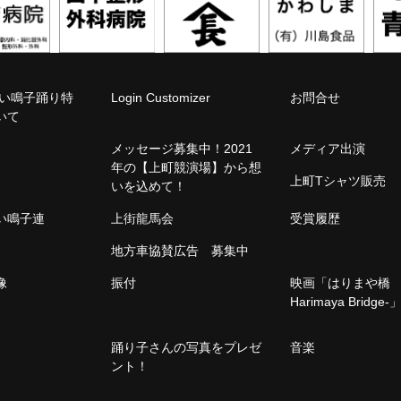
こい鳴子踊り特
Login Customizer
お問合せ
いて
メッセージ募集中！2021
メディア出演
年の【上町競演場】から想
上町Tシャツ販売
いを込めて！
こい鳴子連
上街龍馬会
受賞履歴
地方車協賛広告 募集中
像
振付
映画「はりまや橋 -
Harimaya Bridge-
踊り子さんの写真をプレゼ
音楽
ント！