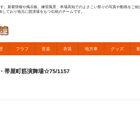
す。新着情報や掲示板、練習風景、本場高知でのよさこい祭りの写真や動画をご紹
加しており地元に競演場をもつ伝統のチームです。
歴
フラフ
音楽
衣装
地方車
グッズ
帯屋町筋演舞場☆75/1157