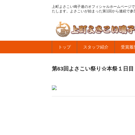
上町よさこい鳴子連のオフィシャルホームページで
たします。よさこいが始まった第1回から連続で参
トップ
スタッフ紹介
受賞履
第63回よさこい祭り☆本祭１日目・