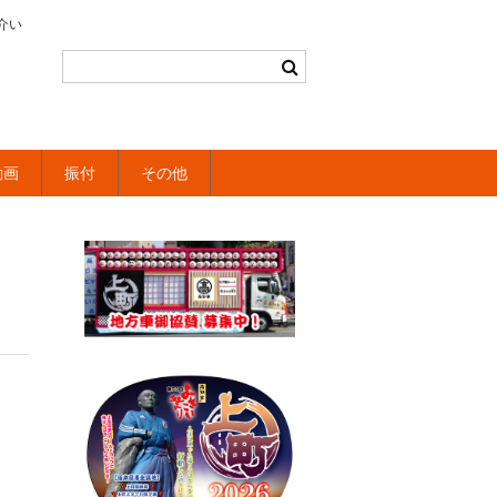
介い
動画
振付
その他