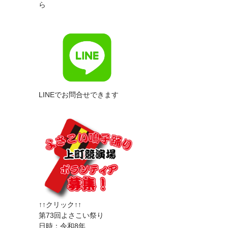
ら
LINEでお問合せできます
↑↑クリック↑↑
第73回よさこい祭り
日時：令和8年