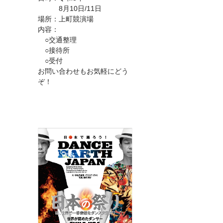
8月10日/11日
場所：上町競演場
内容：
○交通整理
○接待所
○受付
お問い合わせもお気軽にどう
ぞ！