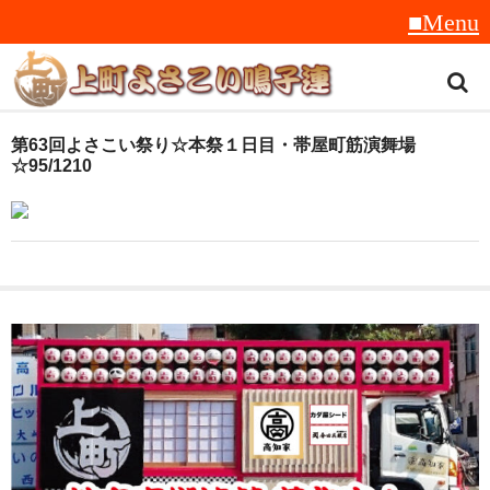
トップ
第63回よさこい祭り☆本祭１日目・帯屋町筋演舞場
☆95/1210
スタッフ紹介
受賞履歴
フラフ
音楽
衣装
地方車
グッズ