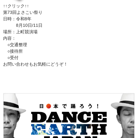
↑↑クリック↑↑
第73回よさこい祭り
日時：令和8年
8月10日/11日
場所：上町競演場
内容：
○交通整理
○接待所
○受付
お問い合わせもお気軽にどうぞ！