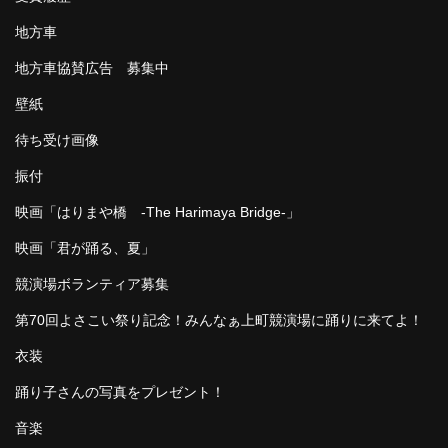
地方車
地方車協賛広告 募集中
壁紙
待ち受け画像
振付
映画「はりまや橋 -The Harimaya Bridge-」
映画「君が踊る、夏」
競演場ボランティア募集
第70回よさこい祭り記念！みんなぁ上町競演場に踊りに来てよ！
衣装
踊り子さんの写真をプレゼント！
音楽