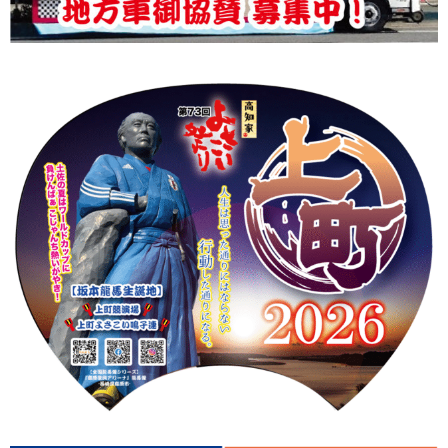
上町Tシャツ
手ぬぐい
動画
振付
その他
壁紙
お問合せ
スタッフブログ