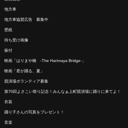
地方車
地方車協賛広告 募集中
壁紙
待ち受け画像
振付
映画「はりまや橋 -The Harimaya Bridge-」
映画「君が踊る、夏」
競演場ボランティア募集
第70回よさこい祭り記念！みんなぁ上町競演場に踊りに来てよ！
衣装
踊り子さんの写真をプレゼント！
音楽