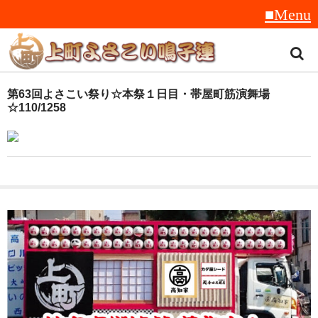
トップ
第63回よさこい祭り☆本祭１日目・帯屋町筋演舞場
☆110/1258
スタッフ紹介
受賞履歴
フラフ
音楽
衣装
地方車
グッズ