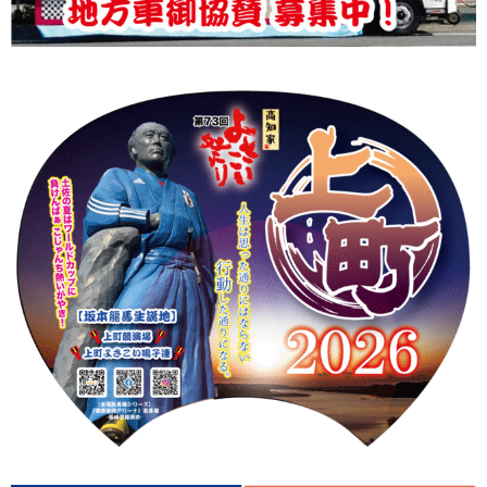
上町Tシャツ
手ぬぐい
動画
振付
その他
壁紙
お問合せ
スタッフブログ