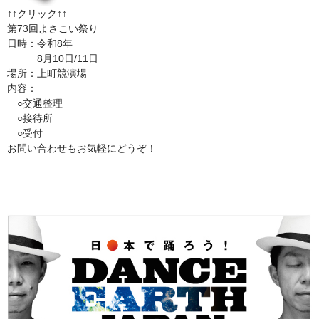
↑↑クリック↑↑
第73回よさこい祭り
日時：令和8年
8月10日/11日
場所：上町競演場
内容：
○交通整理
○接待所
○受付
お問い合わせもお気軽にどうぞ！