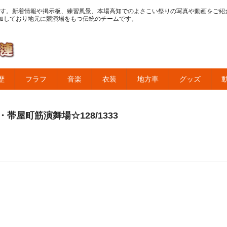
す。新着情報や掲示板、練習風景、本場高知でのよさこい祭りの写真や動画をご紹
加しており地元に競演場をもつ伝統のチームです。
歴
フラフ
音楽
衣装
地方車
グッズ
帯屋町筋演舞場☆128/1333