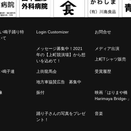
こい鳴子踊り特
Login Customizer
お問合せ
いて
メッセージ募集中！2021
メディア出演
年の【上町競演場】から想
上町Tシャツ販売
いを込めて！
こい鳴子連
上街龍馬会
受賞履歴
地方車協賛広告 募集中
像
振付
映画「はりまや橋 -
Harimaya Bridge-
踊り子さんの写真をプレゼ
音楽
ント！