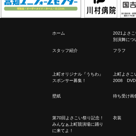
ホーム
2021よさ
別演舞につ
スタッフ紹介
フラフ
上町オリジナル『うちわ』
上町よさ
スポンサー募集！
2008 DVD
壁紙
待ち受け画
第70回よさこい祭り記念！
衣装
みんなぁ上町競演場に踊り
に来てよ！