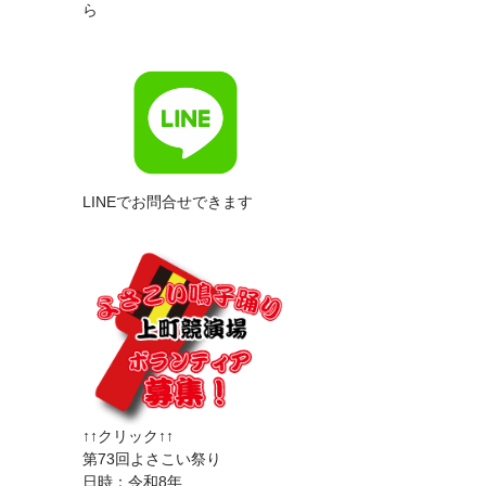
ら
LINEでお問合せできます
↑↑クリック↑↑
第73回よさこい祭り
日時：令和8年