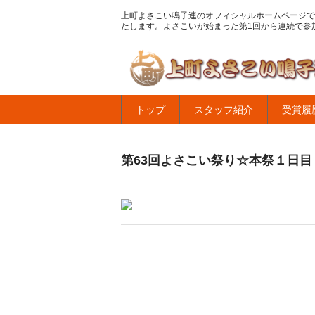
上町よさこい鳴子連のオフィシャルホームページで
たします。よさこいが始まった第1回から連続で参
トップ
スタッフ紹介
受賞履
第63回よさこい祭り☆本祭１日目・