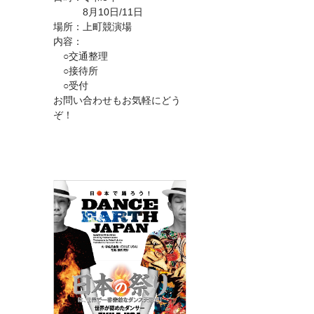
8月10日/11日
場所：上町競演場
内容：
○交通整理
○接待所
○受付
お問い合わせもお気軽にどう
ぞ！