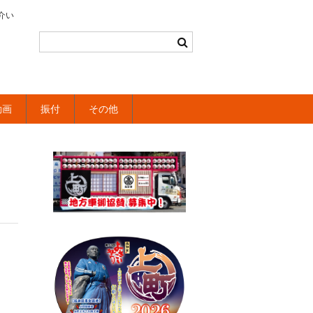
介い
動画
振付
その他