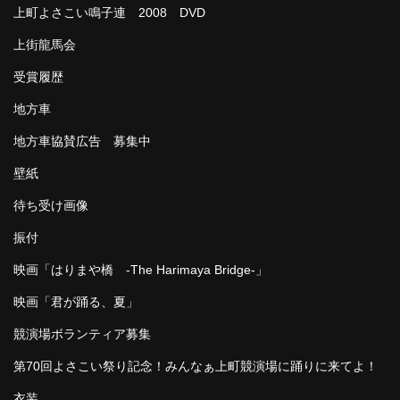
上町よさこい鳴子連 2008 DVD
上街龍馬会
受賞履歴
地方車
地方車協賛広告 募集中
壁紙
待ち受け画像
振付
映画「はりまや橋 -The Harimaya Bridge-」
映画「君が踊る、夏」
競演場ボランティア募集
第70回よさこい祭り記念！みんなぁ上町競演場に踊りに来てよ！
衣装