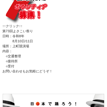
↑↑クリック↑↑
第73回よさこい祭り
日時：令和8年
8月10日/11日
場所：上町競演場
内容：
○交通整理
○接待所
○受付
お問い合わせもお気軽にどうぞ！