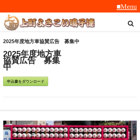
トップ
2025年度地方車協賛広告 募集中
2025年度地方車
スタッフ紹介
協賛広告 募集
中
受賞履歴
フラフ
申込書をダウンロード
音楽
衣装
地方車
グッズ