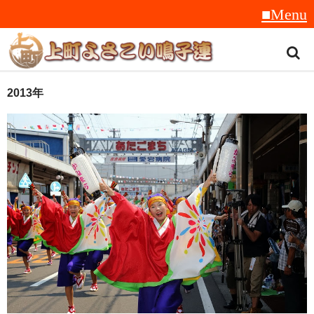
トップ
2013年
スタッフ紹介
受賞履歴
フラフ
音楽
衣装
地方車
グッズ