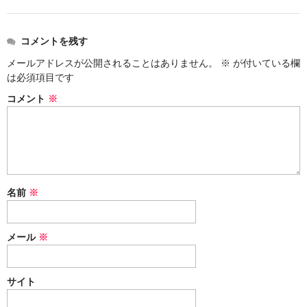
上町Tシャツ
コメントを残す
手ぬぐい
メールアドレスが公開されることはありません。
※
が付いている欄
動画
は必須項目です
コメント
※
振付
その他
壁紙
お問合せ
名前
※
スタッフブログ
メール
※
サイト