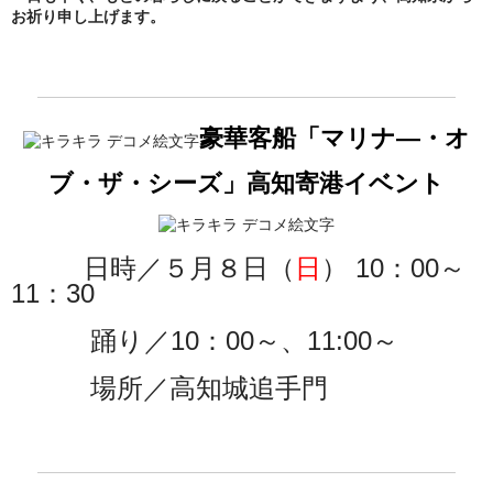
お祈り申し上げます。
上町Tシャツ
手ぬぐい
動画
豪華客船「マリナ―・オ
振付
ブ・ザ・シーズ」高知寄港
イベント
その他
壁紙
日時／５月８日（
日
） 10：00～
11：30
お問合せ
踊り／10：00～、11:00～
スタッフブログ
場所／高知城追手門