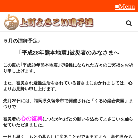
トップ
５月の演舞予定♪
｢平成28年熊本地震｣被災者のみなさまへ
スタッフ紹介
この度の｢平成28年熊本地震｣で犠牲になられた方々のご冥福をお祈
受賞履歴
り申し上げます。
フラフ
また、被災され避難生活をされている皆さまにおかれましては、心
よりお見舞い申し上げます。
音楽
先月29日には、福岡県久留米市で開催された「くるめ楽合衆国」ま
衣装
つりで
地方車
心の復興
被災者の
につながればとの願いを込めてよさこいを踊ら
せていただきました。
グッズ
一日も早く、もとの暮らしに戻ることができますよう、高知県から