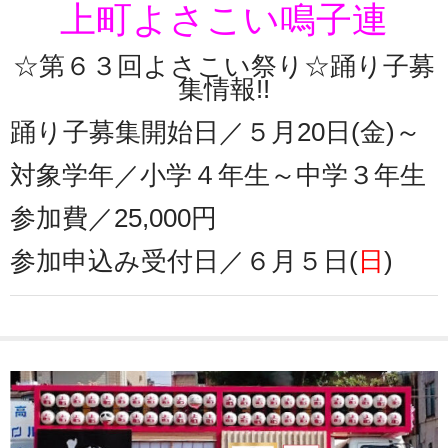
上町よさこい鳴子連
☆第６３回よさこい祭り☆踊り子募
集情報!!
踊り子募集開始日／５月20日(金)～
対象学年／小学４年生～中学３年生
参加費／25,000円
参加申込み受付日／６月５日(
日
)