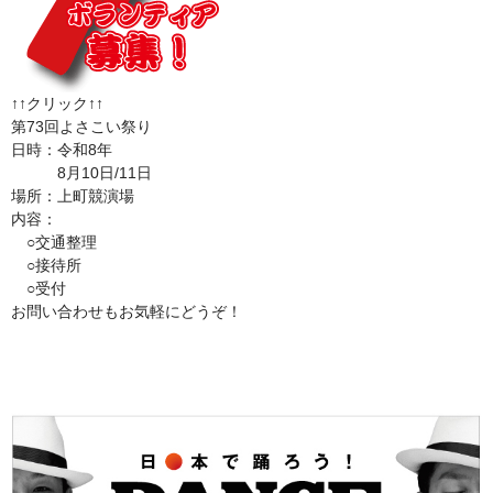
↑↑クリック↑↑
第73回よさこい祭り
日時：令和8年
8月10日/11日
場所：上町競演場
内容：
○交通整理
○接待所
○受付
お問い合わせもお気軽にどうぞ！