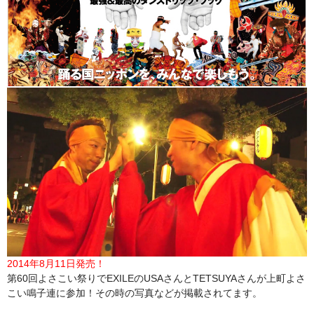
2014年8月11日発売！
第60回よさこい祭りでEXILEのUSAさんとTETSUYAさんが上町よさ
こい鳴子連に参加！その時の写真などが掲載されてます。