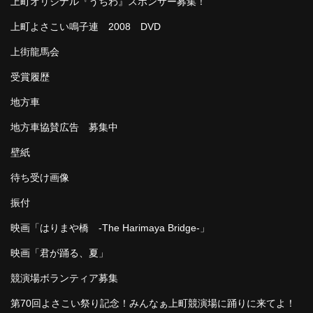
上町オリジナル『うちわ』スポンサー募集！
上町よさこい鳴子連 2008 DVD
上街龍馬会
受賞履歴
地方車
地方車協賛広告 募集中
壁紙
待ち受け画像
振付
映画「はりまや橋 -The Harimaya Bridge-」
映画「君が踊る、夏」
競演場ボランティア募集
第70回よさこい祭り記念！みんなぁ上町競演場に踊りに来てよ！