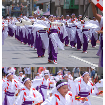
上町Tシャツ
手ぬぐい
動画
振付
その他
壁紙
お問合せ
スタッフブログ