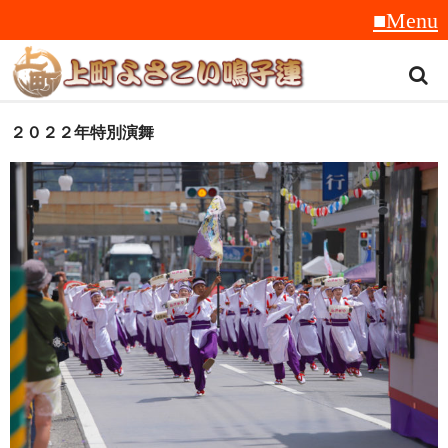
トップ
２０２２年特別演舞
スタッフ紹介
受賞履歴
フラフ
音楽
衣装
地方車
グッズ