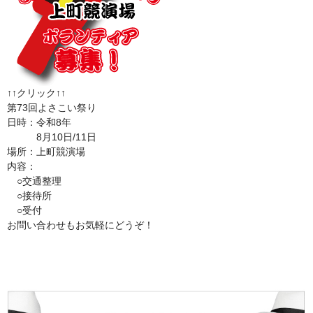
↑↑クリック↑↑
第73回よさこい祭り
日時：令和8年
8月10日/11日
場所：上町競演場
内容：
○交通整理
○接待所
○受付
お問い合わせもお気軽にどうぞ！